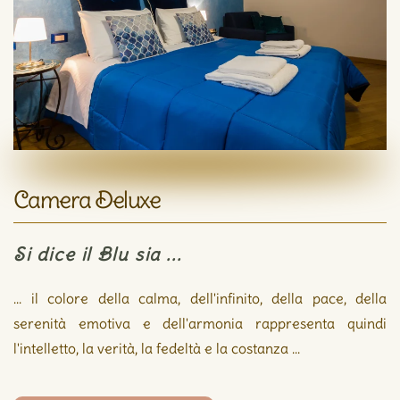
Camera Deluxe
Si dice il Blu sia ...
... il colore della calma, dell'infinito, della pace,
della
serenità emotiva
e dell'armonia
rappresenta quindi
l'intelletto, la verità,
la fedeltà e la costanza ...