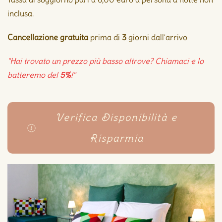
inclusa.
Cancellazione gratuita
prima di
3
giorni dall'arrivo
"Hai trovato un prezzo più basso altrove? Chiamaci e lo
batteremo del
5%
!"
Verifica Disponibilità e
Risparmia